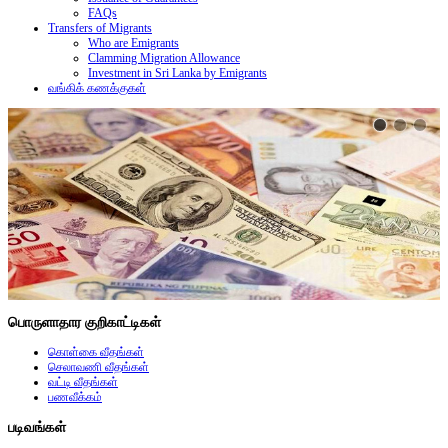
FAQs
Transfers of Migrants
Who are Emigrants
Clamming Migration Allowance
Investment in Sri Lanka by Emigrants
வங்கிக் கணக்குகள்
பொருளாதார குறிகாட்டிகள்
கொள்கை வீதங்கள்
செலாவணி வீதங்கள்
வட்டி வீதங்கள்
பணவீக்கம்
படிவங்கள்