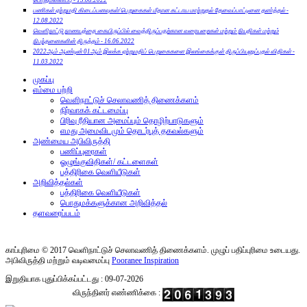
பணிகள் ஏற்றுமதி கிடைப்பனவுகள்/பெறுகைகள் மீதான கட்டாய மாற்றுதல் தேவைப்பாட்டினை தளா்த்தல் -
12.08.2022
வௌிநாட்டு நாணயத்தை கையிருப்பில் வைத்திருப்பதற்கான வரையறைகள் மற்றும் நியதிகள் மற்றும்
நிபந்தனைகளின் திருத்தம் - 16.06.2022
2022ஆம் ஆண்டின் 01ஆம் இலக்க ஏற்றுமதிப் பெறுகைகளை இலங்கைக்குள் திருப்பியனுப்புதல் விதிகள் -
11.03.2022
முகப்பு
எம்மை பற்றி
வௌிநாட்டுச் செலாவணித் திணைக்களம்
நிர்வாகக் கட்டமைப்பு
பிரிவு ரீதியான அமைப்பும் தொழிற்பாடுகளும்
எமது அமைவிடமும் தொடர்புத் தகவல்களும்
அண்மைய அபிவிருத்தி
பணிப்புரைகள்
ஓழுங்குவிதிகள்/ கட்டளைகள்
பத்திரிகை வெளியீடுகள்
அறிவித்தல்கள்
பத்திரிகை வெளியீடுகள்
பொதுமக்களுக்கான அறிவித்தல்
தளவரைப்படம்
காப்புரிமை © 2017 வெளிநாட்டுச் செலாவணித் திணைக்களம். முழுப் பதிப்புரிமை உடையது.
அபிவிருத்தி மற்றும் வடிவமைப்பு
Pooranee Inspiration
இறுதியாக புதுப்பிக்கப்பட்டது : 09-07-2026
விருந்தினர் எண்ணிக்கை :