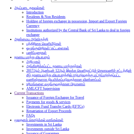
அடிப்படை தகவல்கள்
Introduction
Residents & Non Residents
Holding of foreign exchange in possession, Import and Export Foreign
Currency
Institutions authorized by the Central Bank of Sri Lanka to deal in foreign
exchange
அண்மைய அபிவிருத்தி
பத்திரிகை வெளியீடுகள்
ஓழுங்குவிதிகள்/ கட்டளைகள்
பணிப்புரைகள்
நாணய மாற்று வியாபாரம்
அறிமுகம்
அங்கீகரிக்கப்பட்ட நாணய மாற்றுநர்கள்
2017ஆம் ஆண்டின் 12ஆம் இலக்க வெளிநாட்டுச் செலாவணிச் சட்டத்தின்
கீழ் நாணயமாற்று வியாபாரத்தில் ஈடுபடுவதற்கு மட்டுப்படுத்தப்பட்ட
வணிகர்களாக நியமிக்கப்படுவதற்கான விண்ணப்பம்
உரிமங்களை வழங்குவதற்கான பிரமாணம்
AML/CFT Supervision
Current Transactions
Issuance of Foreign Exchange for Travel
Payments for goods & services
Electronic Fund Transfer Cards (EFTCs)
Repatriation of Export Proceeds
FAQs
மூலதனக் கொடுக்கல் வாங்கல்கள்
Investments in Sri Lanka
Investments outside Sri Lanka
Issuance of Guarantees