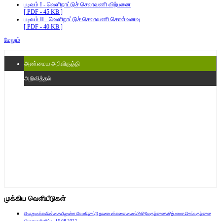
படிவம் I - வெளிநாட்டுச் செலாவணி விற்பனை
[ PDF - 45 KB ]
படிவம் II - வெளிநாட்டுச் செலாவணி கொள்வனவு
[ PDF - 40 KB ]
மேலும்
அண்மைய அபிவிருத்தி
அறிவித்தல்
முக்கிய வெளியீடுகள்
பொதுமக்களின் கையிலுள்ள வௌிநாட்டு நாணயங்களை வைப்பிலிடுவதற்கான/விற்பனை செய்வதற்கான
பொதுமன்னிப்பு - 15.08.2022