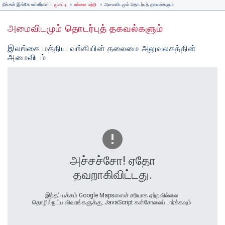
நீங்கள் இங்கே உள்ளீர்கள் :
முகப்பு
எம்மை பற்றி
அமைவிடமும் தொடர்புத் தகவல்களும்
அமைவிடமும் தொடர்புத் தகவல்களும்
இலங்கை மத்திய வங்கியின் தலைமை அலுவலகத்தின்
அமைவிடம்
அச்சச்சோ! ஏதோ
தவறாகிவிட்டது.
இந்தப் பக்கம் Google Mapsஸைச் சரியாக ஏற்றவில்லை.
தொழில்நுட்ப விவரங்களுக்கு, JavaScript கன்சோலைப் பார்க்கவும்.