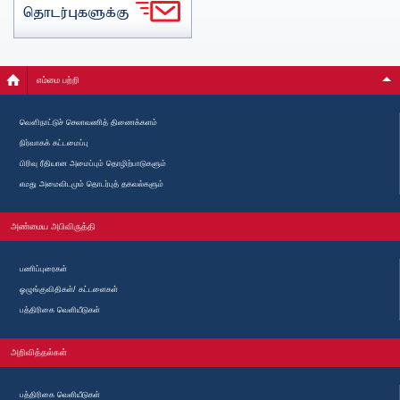
எம்மை பற்றி
வௌிநாட்டுச் செலாவணித் திணைக்களம்
நிர்வாகக் கட்டமைப்பு
பிரிவு ரீதியான அமைப்பும் தொழிற்பாடுகளும்
எமது அமைவிடமும் தொடர்புத் தகவல்களும்
அண்மைய அபிவிருத்தி
பணிப்புரைகள்
ஓழுங்குவிதிகள்/ கட்டளைகள்
பத்திரிகை வெளியீடுகள்
அறிவித்தல்கள்
பத்திரிகை வெளியீடுகள்