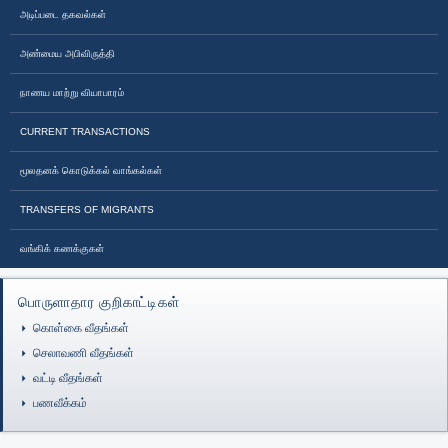
அடிப்படை தகவல்கள்
அண்மைய அபிவிருத்தி
நாணய மாற்று வியாபாரம்
CURRENT TRANSACTIONS
மூலதனக் கொடுக்கல் வாங்கல்கள்
TRANSFERS OF MIGRANTS
வங்கிக் கணக்குகள்
பொருளாதார குறிகாட்டிகள்
கொள்கை வீதங்கள்
செலாவணி வீதங்கள்
வட்டி வீதங்கள்
பணவீக்கம்