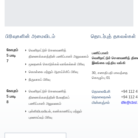
பிரிவுகளின் அமைவிடம்
தொடர்புத் தகவல்கள்
கோபுரம்
வௌிநாட்டுச் செலாவணித்
பணிப்பாளா்
5 மாடி
திணைக்களத்தின் பணிப்பாளா் அலுவலகம்
வௌிநாட்டுச் செலாவணித் தி
7
இலங்கை மத்திய வங்கி
மூலதனக் கொடுக்கல் வாங்கல்கள் பிாிவு
கொள்கை மற்றும் ஆராய்ச்சிப் பிாிவு
30, சனாதிபதி மாவத்தை
கொழும்பு 01
நிருவாகப் பிாிவு
கோபுரம்
வௌிநாட்டுச் செலாவணித்
தொலைபேசி
+94 112 
5 மாடி
தொலைநகல்
+94 112 
திணைக்களத்தின் மேலதிகப்
8
மின்னஞ்சல்
dfe@cbsl.
பணிப்பாளா் அலுவலகம்
புள்ளிவிபரவியல், கண்காணிப்பு மற்றும்
புலனாய்வுப் பிாிவு