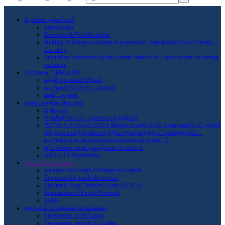
அடிப்படை தகவல்கள்
Introduction
Residents & Non Residents
Holding of foreign exchange in possession, Import and Export Foreign
Currency
Institutions authorized by the Central Bank of Sri Lanka to deal in foreign
exchange
அண்மைய அபிவிருத்தி
பத்திரிகை வெளியீடுகள்
ஓழுங்குவிதிகள்/ கட்டளைகள்
பணிப்புரைகள்
நாணய மாற்று வியாபாரம்
அறிமுகம்
அங்கீகரிக்கப்பட்ட நாணய மாற்றுநர்கள்
2017ஆம் ஆண்டின் 12ஆம் இலக்க வெளிநாட்டுச் செலாவணிச் சட்டத்தின்
கீழ் நாணயமாற்று வியாபாரத்தில் ஈடுபடுவதற்கு மட்டுப்படுத்தப்பட்ட
வணிகர்களாக நியமிக்கப்படுவதற்கான விண்ணப்பம்
உரிமங்களை வழங்குவதற்கான பிரமாணம்
AML/CFT Supervision
Current Transactions
Issuance of Foreign Exchange for Travel
Payments for goods & services
Electronic Fund Transfer Cards (EFTCs)
Repatriation of Export Proceeds
FAQs
மூலதனக் கொடுக்கல் வாங்கல்கள்
Investments in Sri Lanka
Investments outside Sri Lanka