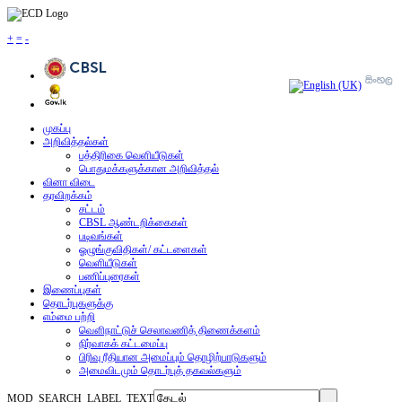
+
=
-
முகப்பு
அறிவித்தல்கள்
பத்திரிகை வெளியீடுகள்
பொதுமக்களுக்கான அறிவித்தல்
வினா விடை
தரவிறக்கம்
சட்டம்
CBSL ஆண்டறிக்கைகள்
படிவங்கள்
ஓழுங்குவிதிகள்/ கட்டளைகள்
வெளியீடுகள்
பணிப்புரைகள்
இணைப்புகள்
தொடர்புகளுக்கு
எம்மை பற்றி
வௌிநாட்டுச் செலாவணித் திணைக்களம்
நிர்வாகக் கட்டமைப்பு
பிரிவு ரீதியான அமைப்பும் தொழிற்பாடுகளும்
அமைவிடமும் தொடர்புத் தகவல்களும்
MOD_SEARCH_LABEL_TEXT