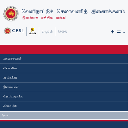
+
=
-
அறிவித்தல்கள்
வினா விடை
தரவிறக்கம்
இணைப்புகள்
தொடர்புகளுக்கு
எம்மை பற்றி