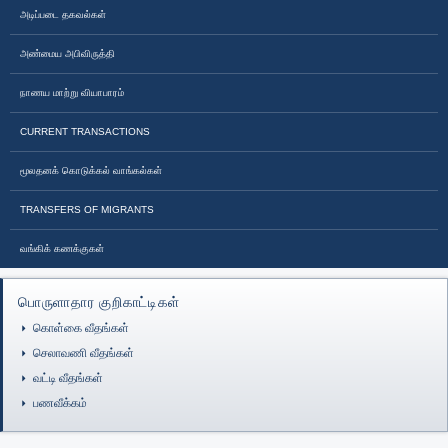
அடிப்படை தகவல்கள்
அண்மைய அபிவிருத்தி
நாணய மாற்று வியாபாரம்
CURRENT TRANSACTIONS
மூலதனக் கொடுக்கல் வாங்கல்கள்
TRANSFERS OF MIGRANTS
வங்கிக் கணக்குகள்
பொருளாதார குறிகாட்டிகள்
கொள்கை வீதங்கள்
செலாவணி வீதங்கள்
வட்டி வீதங்கள்
பணவீக்கம்