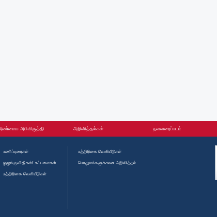
அண்மைய அபிவிருத்தி
அறிவித்தல்கள்
தளவரைப்படம்
பணிப்புரைகள்
பத்திரிகை வெளியீடுகள்
ஓழுங்குவிதிகள்/ கட்டளைகள்
பொதுமக்களுக்கான அறிவித்தல்
பத்திரிகை வெளியீடுகள்